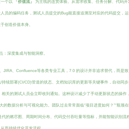
建一个以
「价值流」
为主线的连贯体验。从需求收集、任务分解、代码开
人员的编码任务，测试人员提交的Bug能直接追溯至对应的代码提交，
注于创造价值本身。
化了两点：深度集成与智能洞察。
s、JIRA、Confluence等各类专业工具，7.0 的设计并非追求替代，而
持续部署(CI/CD)管道的状态、文档知识库的更新等关键事件，自动
新，相关的测试人员会立即收到通知。这种设计减少了手动更新状态的操作
更强大的数据分析与可视化能力。团队过去常常面临“项目进度如何？”“瓶颈
迭代的燃尽图、周期时间分布、代码交付吞吐量等指标，并能智能识别流
，从而持续优化开发流程。